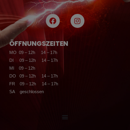
F
I
a
n
c
s
e
t
ÖFFNUNGSZEITEN
b
a
o
g
MO 09 – 12h 14 – 17h
o
r
DI 09 – 12h 14 – 17h
k
a
MI 09 – 12h
m
DO 09 – 12h 14 – 17h
FR 09 – 12h 14 – 17h
SA geschlossen